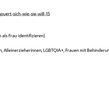
puert-sich-wie-sie-will-15
als Frau identifizieren)
 Alleinerzieherinnen, LGBTQIA+, Frauen mit Behinderungen